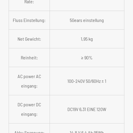
Rate:
Fluss Einstellung:
5Gears einstellung
Net Gewicht:
1,95 kg
Reinheit:
≥ 90%
AC power AC
100-240V 50/60Hz ± 1
eingang:
DC power DC
DC19V 6,31 EINE 120W
eingang:
Akku Spannung:
14,8 V 6,4 Ah 95Wh